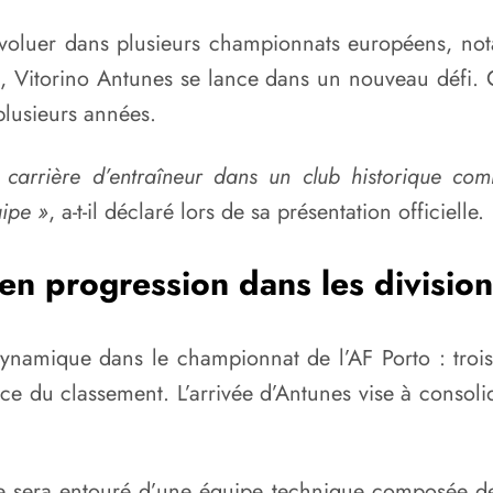
u évoluer dans plusieurs championnats européens, n
Vitorino Antunes se lance dans un nouveau défi. C
 plusieurs années.
arrière d’entraîneur dans un club historique com
uipe »
, a-t-il déclaré lors de sa présentation officielle.
n progression dans les division
amique dans le championnat de l’AF Porto : trois 
ace du classement. L’arrivée d’Antunes vise à consolid
ise sera entouré d’une équipe technique composée de