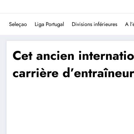
Aller
au
contenu
Seleçao
Liga Portugal
Divisions inférieures
A l’
Cet ancien internatio
carrière d’entraîneu