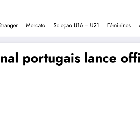
Trivela
L'actualité du football port
étranger
Mercato
Seleçao U16 – U21
Féminines
nal portugais lance off
r