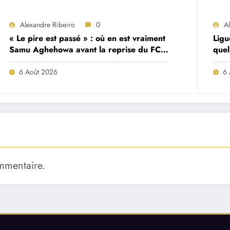
Alexandre Ribeiro
0
A
« Le pire est passé » : où en est vraiment
Ligu
Samu Aghehowa avant la reprise du FC
quel
Porto ?
mat
6 Août 2026
6 
mmentaire.