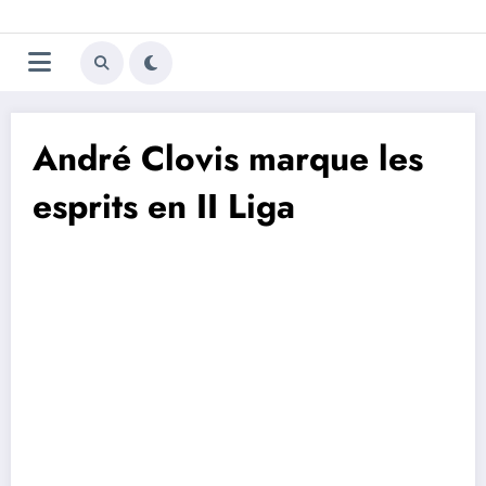
Aller
Trivela
L'actualité du football
au
contenu
portugais
André Clovis marque les
esprits en II Liga