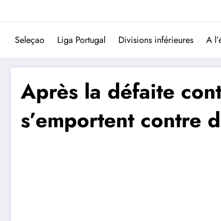
Aller
au
contenu
Seleçao
Liga Portugal
Divisions inférieures
A l’
Après la défaite con
s’emportent contre 