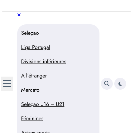
Aller
au
Trivela
L'actualité du football
contenu
portugais
Trivela
L'actualité du football portugais
Seleçao
Liga Portugal
Divisions inférieures
A l’étranger
Mercato
Seleçao U16 – U21
Féminines
Autres sports