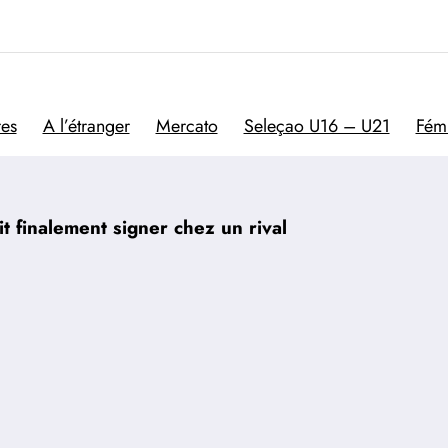
Trivela
L'actualité du football por
res
A l’étranger
Mercato
Seleçao U16 – U21
Fém
t finalement signer chez un rival