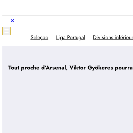
Aller
au
contenu
Trivela
L'actualité du football portugais
Seleçao
Liga Portugal
Divisions inférieu
Tout proche d’Arsenal, Viktor Gyökeres pourrai