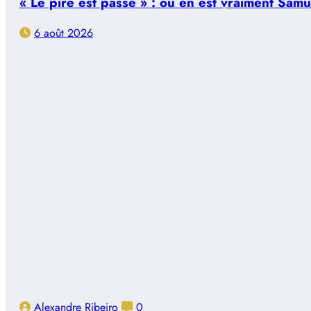
« Le pire est passé » : où en est vraiment Sam
6 août 2026
Alexandre Ribeiro
0