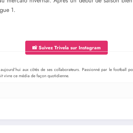
au mercato hivernal. Après un début de saison bien 
igue 1.
📸 Suivez Trivela sur Instagram
ge aujourd’hui aux côtés de ses collaborateurs. Passionné par le football 
fait vivre ce média de façon quotidienne.