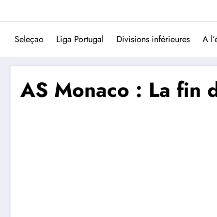
Aller
au
contenu
Seleçao
Liga Portugal
Divisions inférieures
A l’
AS Monaco : La fin 