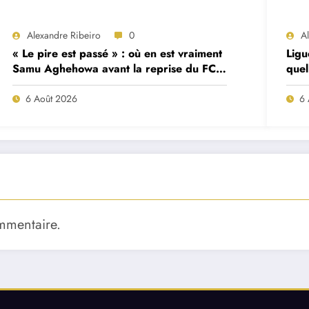
Alexandre Ribeiro
0
A
« Le pire est passé » : où en est vraiment
Ligu
Samu Aghehowa avant la reprise du FC
quel
Porto ?
mat
6 Août 2026
6 
mmentaire.