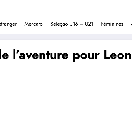
Trivela
L'actualité du football port
étranger
Mercato
Seleçao U16 – U21
Féminines
de l’aventure pour Leo