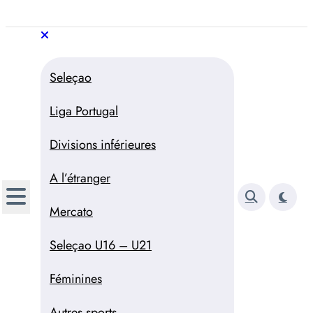
Aller
au
Trivela
L'actualité du football
contenu
portugais
Trivela
L'actualité du football portugais
Seleçao
Liga Portugal
Divisions inférieures
A l’étranger
Mercato
Seleçao U16 – U21
Féminines
Autres sports