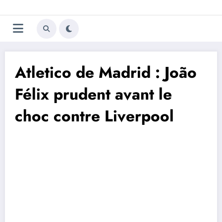
Aller
Trivela
L'actualité du football
au
contenu
portugais
Atletico de Madrid : João
Félix prudent avant le
choc contre Liverpool