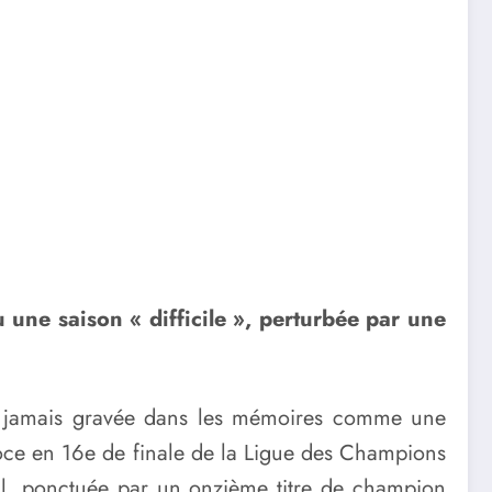
 une saison « difficile », perturbée par une
a à jamais gravée dans les mémoires comme une
récoce en 16e de finale de la Ligue des Champions
al, ponctuée par un onzième titre de champion