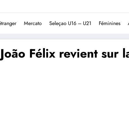
Trivela
L'actualité du football port
étranger
Mercato
Seleçao U16 – U21
Féminines
oão Félix revient sur la