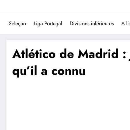
Aller
au
contenu
Seleçao
Liga Portugal
Divisions inférieures
A l’
Atlético de Madrid : J
qu’il a connu