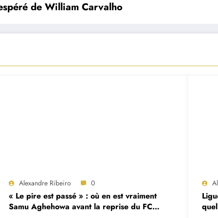
nespéré de William Carvalho
Alexandre Ribeiro
0
A
« Le pire est passé » : où en est vraiment
Ligu
Samu Aghehowa avant la reprise du FC
quel
Porto ?
mat