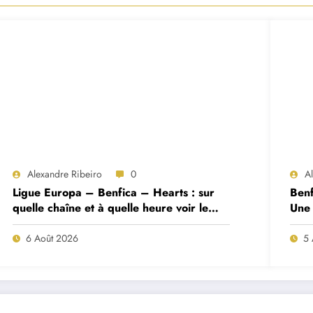
Alexandre Ribeiro
0
A
Ligue Europa – Benfica – Hearts : sur
Benf
quelle chaîne et à quelle heure voir le
Une 
match ?
deux
6 Août 2026
5 