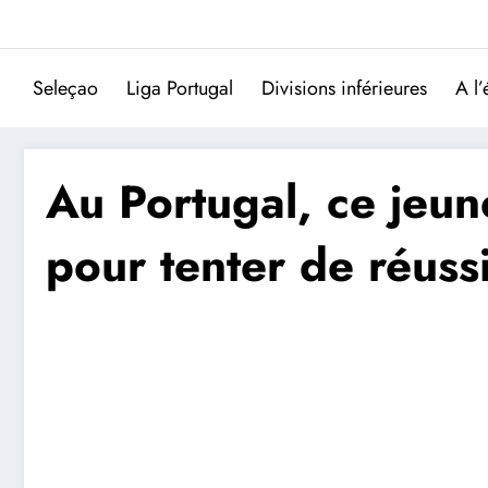
Aller
au
contenu
Seleçao
Liga Portugal
Divisions inférieures
A l’
Au Portugal, ce jeun
pour tenter de réuss