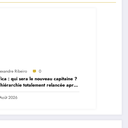
lexandre Ribeiro
0
ica : qui sera le nouveau capitaine ?
hiérarchie totalement relancée après
 départs majeurs
Août 2026