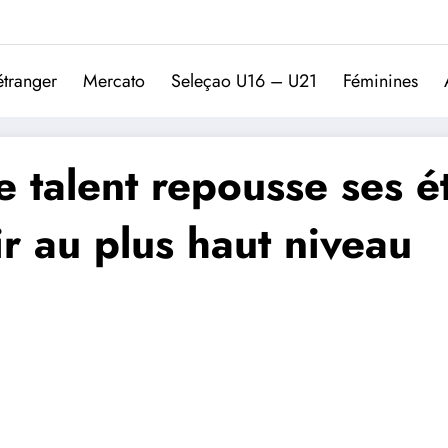
Trivela
L'actualité du football port
étranger
Mercato
Seleçao U16 – U21
Féminines
e talent repousse ses 
ir au plus haut niveau