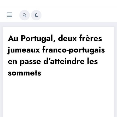
Aller
Trivela
L'actualité du football
au
contenu
portugais
Au Portugal, deux frères
jumeaux franco-portugais
en passe d’atteindre les
sommets