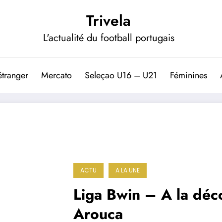
Trivela
L'actualité du football portugais
étranger
Mercato
Seleçao U16 – U21
Féminines
ACTU
A LA UNE
Liga Bwin – A la déc
Arouca