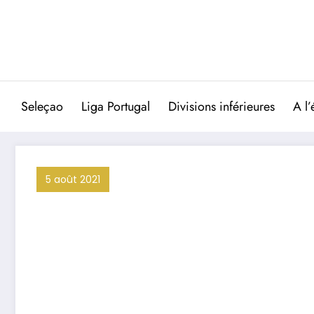
Aller
au
contenu
Seleçao
Liga Portugal
Divisions inférieures
A l’
5 août 2021