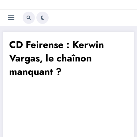
Aller
Trivela
L'actualité du football
au
contenu
portugais
CD Feirense : Kerwin
Vargas, le chaînon
manquant ?