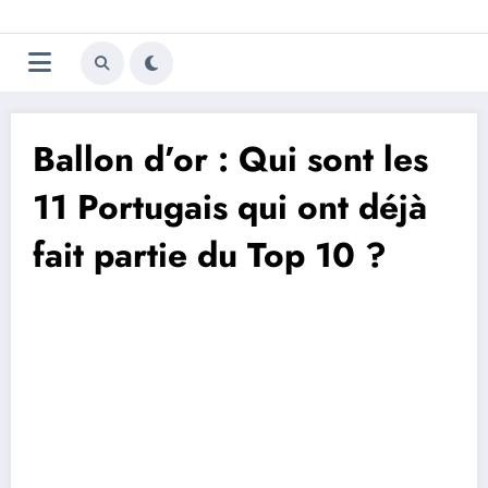
Aller
Trivela
L'actualité du football
au
contenu
portugais
Ballon d’or : Qui sont les
11 Portugais qui ont déjà
fait partie du Top 10 ?