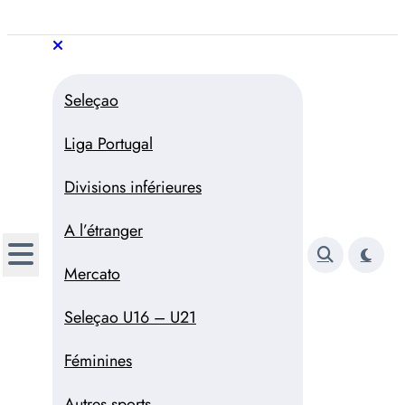
Aller
au
Trivela
L'actualité du football
contenu
portugais
Trivela
L'actualité du football portugais
Seleçao
Liga Portugal
Divisions inférieures
A l’étranger
Mercato
Seleçao U16 – U21
Féminines
Autres sports