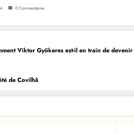
24
0 Commentaires
ment Viktor Gyökeres est-il en train de devenir 
ôté de Covilhã