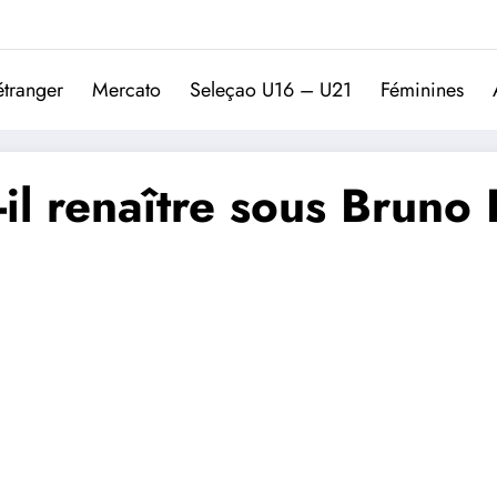
Trivela
L'actualité du football port
étranger
Mercato
Seleçao U16 – U21
Féminines
t-il renaître sous Bruno