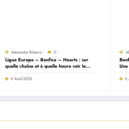
Alexandre Ribeiro
0
A
Ligue Europa – Benfica – Hearts : sur
Benf
quelle chaîne et à quelle heure voir le
Une 
match ?
deux
6 Août 2026
5 