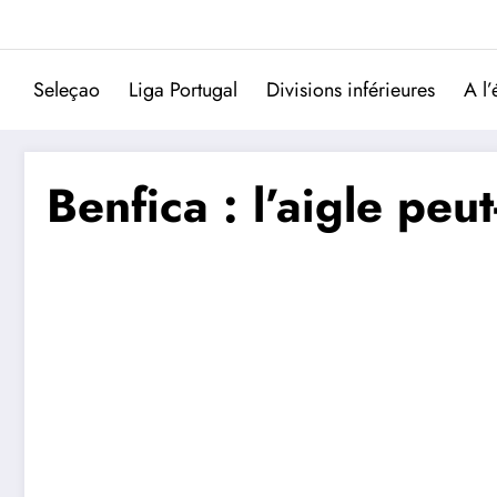
Aller
au
contenu
Seleçao
Liga Portugal
Divisions inférieures
A l’
Benfica : l’aigle peu