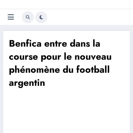
Aller
Trivela
L'actualité du football
au
contenu
portugais
Benfica entre dans la
course pour le nouveau
phénomène du football
argentin