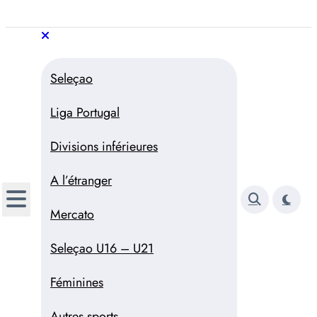
Aller
au
Trivela
L'actualité du football
contenu
portugais
Trivela
L'actualité du football portugais
Seleçao
Liga Portugal
Divisions inférieures
A l’étranger
Mercato
Seleçao U16 – U21
Féminines
Autres sports