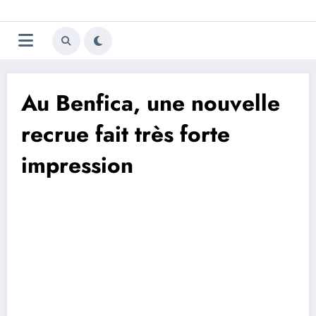
Aller
Trivela
L'actualité du football
au
contenu
portugais
Au Benfica, une nouvelle
recrue fait très forte
impression