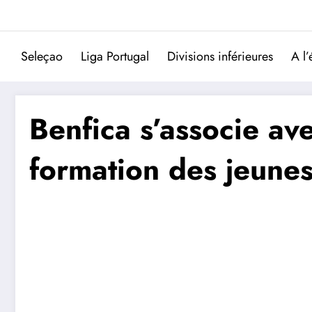
Aller
au
contenu
Seleçao
Liga Portugal
Divisions inférieures
A l’
Benfica s’associe a
formation des jeunes