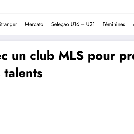
Trivela
L'actualité du football port
étranger
Mercato
Seleçao U16 – U21
Féminines
vec un club MLS pour pr
 talents