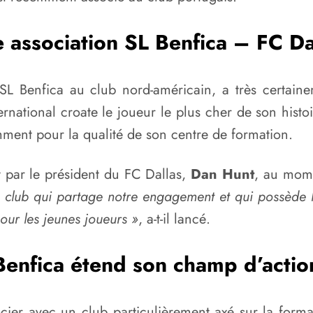
 association SL Benfica – FC Da
SL Benfica au club nord-américain, a très certainem
ternational croate le joueur le plus cher de son histoi
mment pour la qualité de son centre de formation.
nt par le président du FC Dallas,
Dan Hunt
, au mome
 club qui partage notre engagement et qui possède l’
our les jeunes joueurs »
, a-t-il lancé.
Benfica étend son champ d’actio
cier avec un club particulièrement axé sur la form