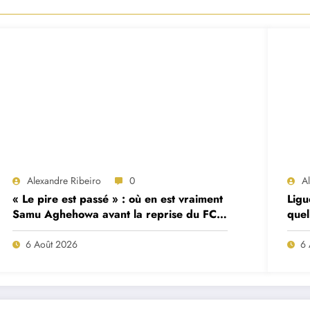
Alexandre Ribeiro
0
A
« Le pire est passé » : où en est vraiment
Ligu
Samu Aghehowa avant la reprise du FC
quel
Porto ?
mat
6 Août 2026
6 