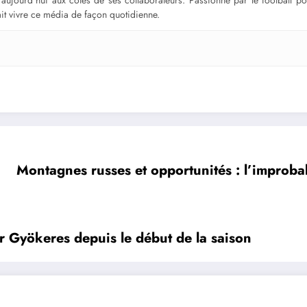
ge aujourd’hui aux côtés de ses collaborateurs. Passionné par le football 
fait vivre ce média de façon quotidienne.
Montagnes russes et opportunités : l’improb
or Gyökeres depuis le début de la saison