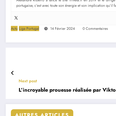
Alexandre Ribeiro a lancé le site Trivela.fr en 2019 et le diri
portugaise, c’est avec toute son énergie et son implication qu’il 
Actu
Liga Portugal
14 Février 2024
0 Commentaires
Next post
L’incroyable prouesse réalisée par Vikt
AUTRES ARTICLES