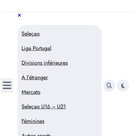
Aller
au
Trivela
L'actualité du football
contenu
portugais
Trivela
L'actualité du football portugais
Seleçao
Liga Portugal
Divisions inférieures
A l’étranger
Mercato
Seleçao U16 – U21
Féminines
Autres sports