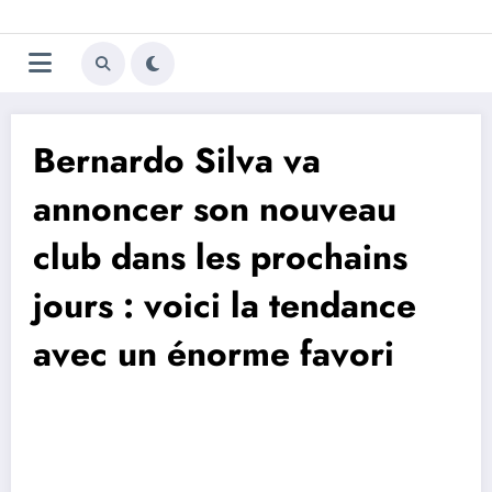
Aller
Trivela
L'actualité du football
au
contenu
portugais
Bernardo Silva va
annoncer son nouveau
club dans les prochains
jours : voici la tendance
avec un énorme favori