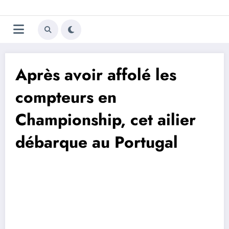
Aller
Trivela
L'actualité du football
au
contenu
portugais
Après avoir affolé les
compteurs en
Championship, cet ailier
débarque au Portugal