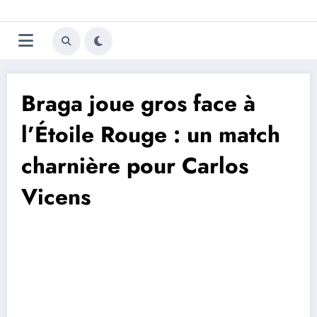
Aller
Trivela
L'actualité du football
au
contenu
portugais
Braga joue gros face à
l’Étoile Rouge : un match
charnière pour Carlos
Vicens