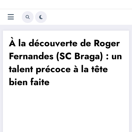
Aller
Trivela
L'actualité du football
au
contenu
portugais
À la découverte de Roger
Fernandes (SC Braga) : un
talent précoce à la tête
bien faite