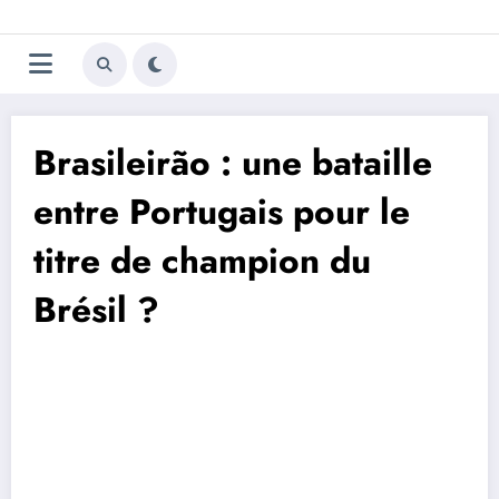
Aller
Trivela
L'actualité du football
au
contenu
portugais
Brasileirão : une bataille
entre Portugais pour le
titre de champion du
Brésil ?