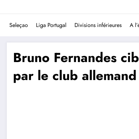
Aller
au
contenu
Seleçao
Liga Portugal
Divisions inférieures
A l’
Bruno Fernandes cibl
par le club allemand