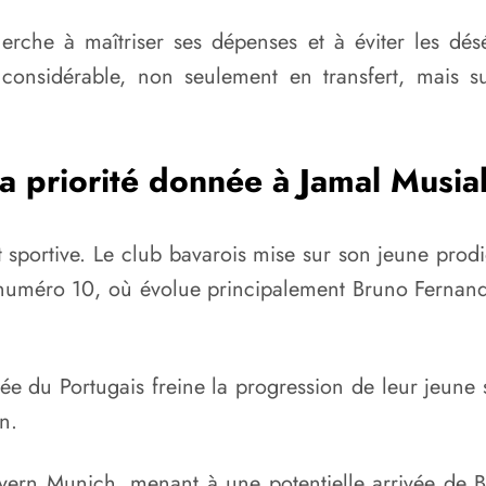
erche à maîtriser ses dépenses et à éviter les désé
 considérable, non seulement en transfert, mais s
a priorité donnée à Jamal Musia
nt sportive. Le club bavarois mise sur son jeune pro
 numéro 10, où évolue principalement Bruno Fernande
vée du Portugais freine la progression de leur jeun
n.
ayern Munich, menant à une potentielle arrivée de 