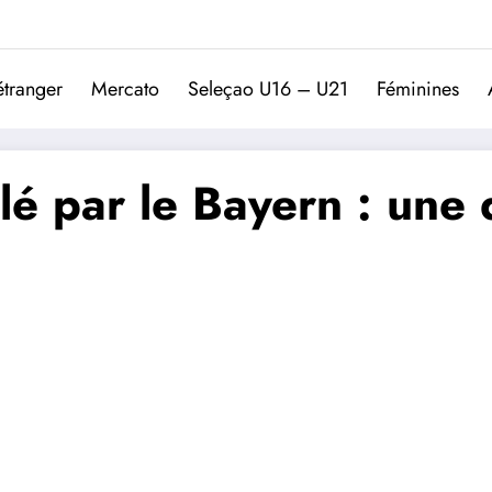
Trivela
L'actualité du football port
étranger
Mercato
Seleçao U16 – U21
Féminines
é par le Bayern : une d