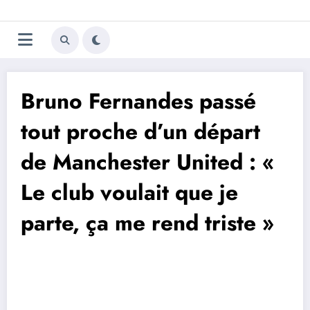
Aller
Trivela
L'actualité du football
au
contenu
portugais
Bruno Fernandes passé
tout proche d’un départ
de Manchester United : «
Le club voulait que je
parte, ça me rend triste »