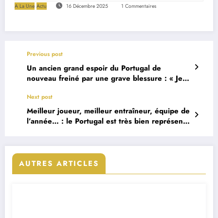
A La Une
Actu
16 Décembre 2025
1 Commentaires
Previous post
Un ancien grand espoir du Portugal de
nouveau freiné par une grave blessure : « Je
vais montrer que je suis fait pour gagner »
Next post
Meilleur joueur, meilleur entraîneur, équipe de
l’année… : le Portugal est très bien représenté
aux trophées The Best
AUTRES ARTICLES