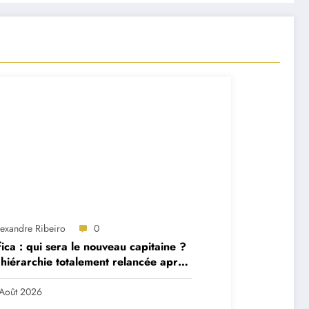
lexandre Ribeiro
0
ica : qui sera le nouveau capitaine ?
hiérarchie totalement relancée après
 départs majeurs
Août 2026