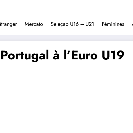
Trivela
L'actualité du football port
étranger
Mercato
Seleçao U16 – U21
Féminines
 Portugal à l’Euro U19