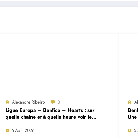
Alexandre Ribeiro
0
A
Ligue Europa – Benfica – Hearts : sur
Benf
quelle chaîne et à quelle heure voir le
Une 
match ?
deux
6 Août 2026
5 