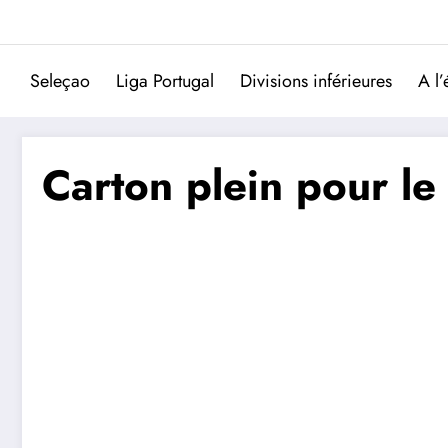
Aller
au
contenu
Seleçao
Liga Portugal
Divisions inférieures
A l’
Carton plein pour le