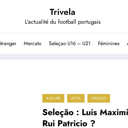
Trivela
L'actualité du football portugais
étranger
Mercato
Seleçao U16 – U21
Féminines
A LA UNE
ACTU
SELEÇAO
Seleção : Luis Maxim
Rui Patricio ?