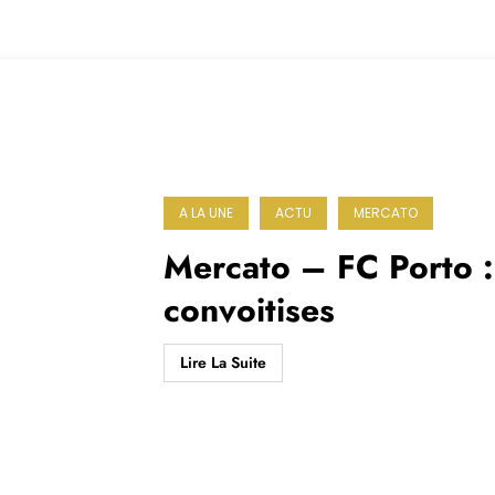
A LA UNE
ACTU
MERCATO
Mercato – FC Porto : 
convoitises
Lire La Suite