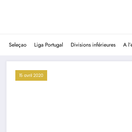
Aller
au
contenu
Seleçao
Liga Portugal
Divisions inférieures
A l’
15 avril 2020