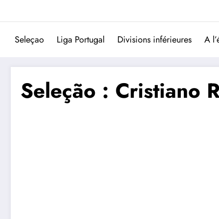
Aller
au
contenu
Seleçao
Liga Portugal
Divisions inférieures
A l’
Seleção : Cristiano R