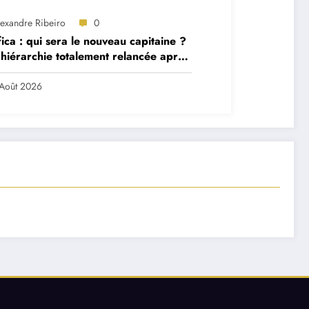
lexandre Ribeiro
0
ica : qui sera le nouveau capitaine ?
hiérarchie totalement relancée après
 départs majeurs
Août 2026