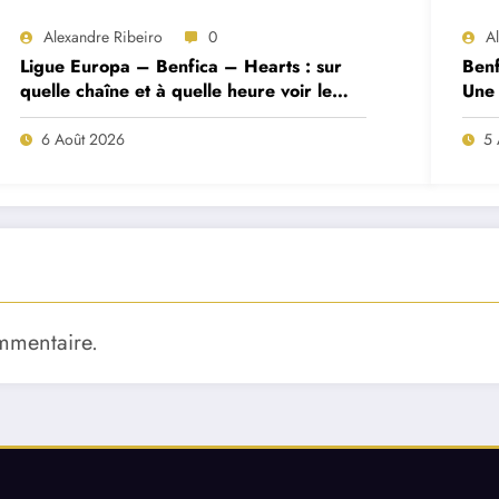
Alexandre Ribeiro
0
A
Ligue Europa – Benfica – Hearts : sur
Benf
quelle chaîne et à quelle heure voir le
Une 
match ?
deux
6 Août 2026
5 
mmentaire.