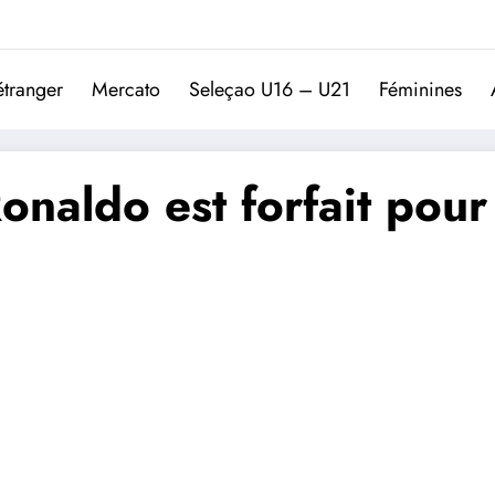
Trivela
L'actualité du football port
étranger
Mercato
Seleçao U16 – U21
Féminines
onaldo est forfait pour 