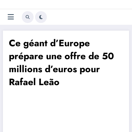
Aller
Trivela
L'actualité du football
au
contenu
portugais
Ce géant d’Europe
prépare une offre de 50
millions d’euros pour
Rafael Leão