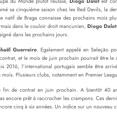
upe du Monde plutôt réussie,
Diogo Dalot
est con
amé sa cinquième saison chez les Red Devils, la derni
ue le natif de Braga connaisse des prochains mois 
sormais dans le couloir droit mancunien,
Diogo Dalot
igné dans les prochains jours.
haël Guerreiro
. Egalement appelé en Seleção po
ntrat, et le mois de juin prochain pourrait être le 
 2016, l’international portugais semble être arriv
s mois. Plusieurs clubs, notamment en Premier League
 fin de contrat en juin prochain. A bientôt 40 ans
s encore prêt à raccrocher les crampons. Ces dernie
 encore cinq à six années. Un indice sur un nouveau c