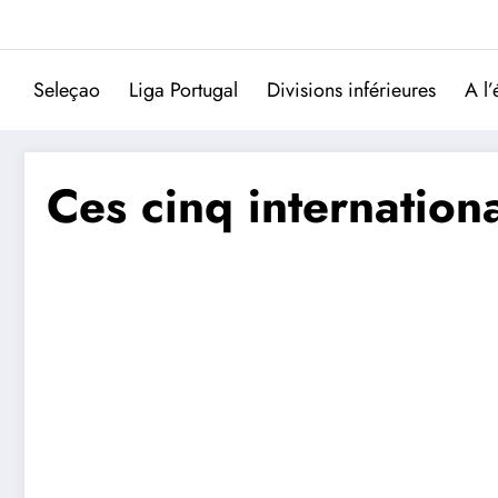
Aller
au
contenu
Seleçao
Liga Portugal
Divisions inférieures
A l’
Ces cinq internationa