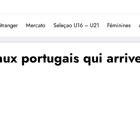
Trivela
L'actualité du football port
étranger
Mercato
Seleçao U16 – U21
Féminines
ux portugais qui arrive