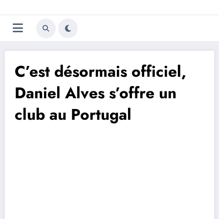
Aller
Trivela
L'actualité du football
au
contenu
portugais
C’est désormais officiel,
Daniel Alves s’offre un
club au Portugal