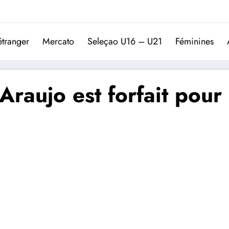
Trivela
L'actualité du football port
étranger
Mercato
Seleçao U16 – U21
Féminines
 Araujo est forfait pou