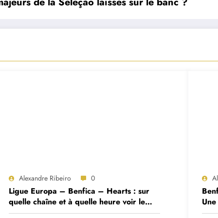
ajeurs de la Seleção laissés sur le banc ?
Alexandre Ribeiro
0
A
Ligue Europa – Benfica – Hearts : sur
Benf
quelle chaîne et à quelle heure voir le
Une 
match ?
deux