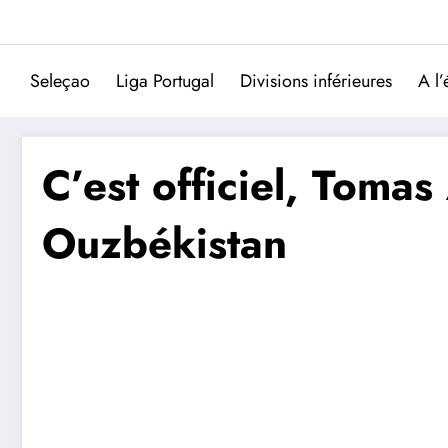
Aller
au
contenu
Seleçao
Liga Portugal
Divisions inférieures
A l’
C’est officiel, Tomas
Ouzbékistan