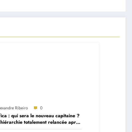
lexandre Ribeiro
0
ica : qui sera le nouveau capitaine ?
hiérarchie totalement relancée après
 départs majeurs