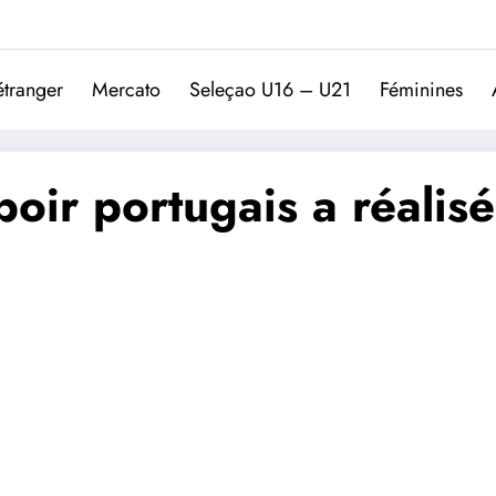
Trivela
L'actualité du football port
étranger
Mercato
Seleçao U16 – U21
Féminines
poir portugais a réalis