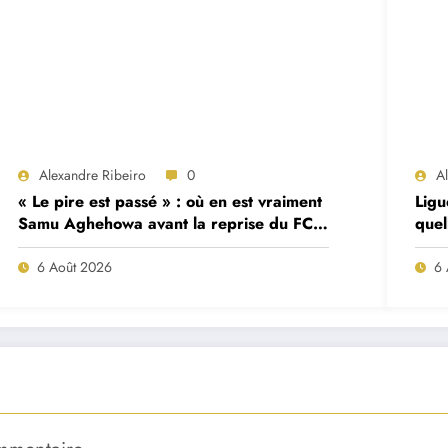
Alexandre Ribeiro
0
A
« Le pire est passé » : où en est vraiment
Ligu
Samu Aghehowa avant la reprise du FC
quel
Porto ?
mat
6 Août 2026
6 