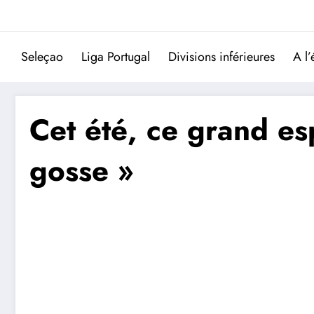
Aller
au
contenu
Seleçao
Liga Portugal
Divisions inférieures
A l’
Cet été, ce grand es
gosse »