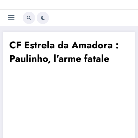
Aller
Trivela
L'actualité du football
au
contenu
portugais
CF Estrela da Amadora :
Paulinho, l’arme fatale