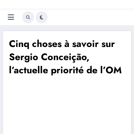
Aller
Trivela
L'actualité du football
au
contenu
portugais
Cinq choses à savoir sur
Sergio Conceição,
l’actuelle priorité de l’OM