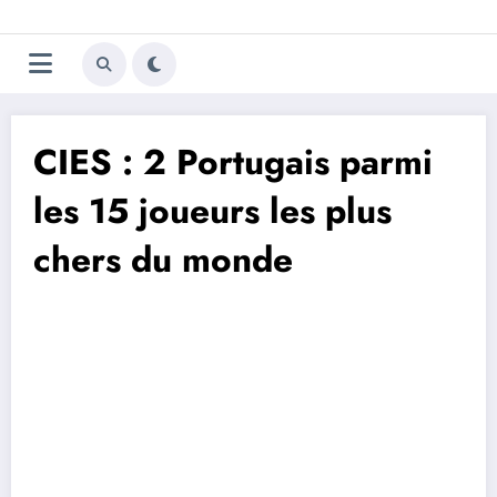
Aller
Trivela
L'actualité du football
au
contenu
portugais
CIES : 2 Portugais parmi
les 15 joueurs les plus
chers du monde