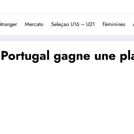
Trivela
L'actualité du football port
étranger
Mercato
Seleçao U16 – U21
Féminines
e Portugal gagne une p