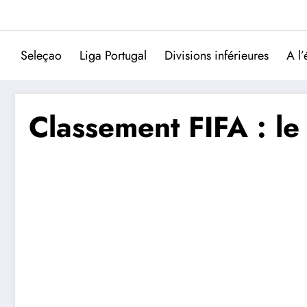
Aller
au
contenu
Seleçao
Liga Portugal
Divisions inférieures
A l’
Classement FIFA : l