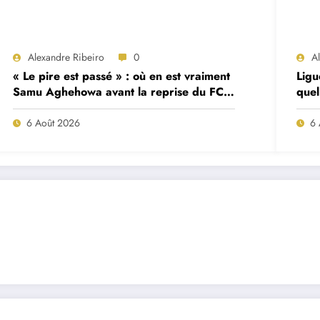
Alexandre Ribeiro
0
A
« Le pire est passé » : où en est vraiment
Ligu
Samu Aghehowa avant la reprise du FC
quel
Porto ?
mat
6 Août 2026
6 