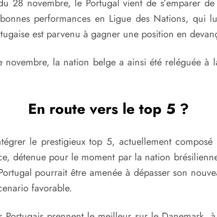
du 28 novembre, le Portugal vient de s’emparer de 
es bonnes performances en Ligue des Nations, qui lui
ortugaise est parvenu à gagner une position en devan
 novembre, la nation belge a ainsi été reléguée à l
En route vers le top 5 ?
intégrer le prestigieux top 5, actuellement composé
ace, détenue pour le moment par la nation brésilienne,
Portugal pourrait être amenée à dépasser son nouve
cenario favorable.
es Portugais prennent le meilleur sur le Danemark, à