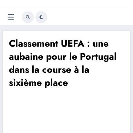
Aller
Trivela
L'actualité du football
au
contenu
portugais
Classement UEFA : une
aubaine pour le Portugal
dans la course à la
sixième place