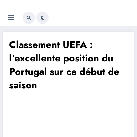
Aller
Trivela
L'actualité du football
au
contenu
portugais
Classement UEFA :
l’excellente position du
Portugal sur ce début de
saison