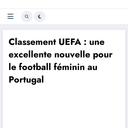
Aller
Trivela
L'actualité du football
au
contenu
portugais
Classement UEFA : une
excellente nouvelle pour
le football féminin au
Portugal