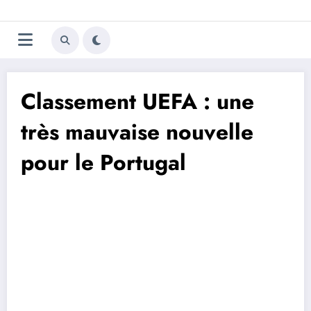
Aller
Trivela
L'actualité du football
au
contenu
portugais
Classement UEFA : une
très mauvaise nouvelle
pour le Portugal