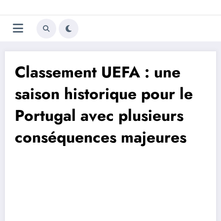
Aller
Trivela
L'actualité du football
au
contenu
portugais
Classement UEFA : une
saison historique pour le
Portugal avec plusieurs
conséquences majeures