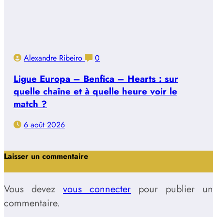
Alexandre Ribeiro
0
Ligue Europa – Benfica – Hearts : sur
quelle chaîne et à quelle heure voir le
match ?
6 août 2026
Laisser un commentaire
Vous devez
vous connecter
pour publier un
commentaire.