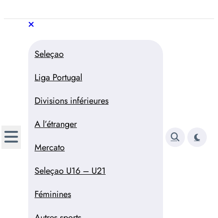
Aller
au
Trivela
L'actualité du football
contenu
portugais
Trivela
L'actualité du football portugais
Seleçao
Liga Portugal
Divisions inférieures
A l’étranger
Mercato
Seleçao U16 – U21
Féminines
Autres sports