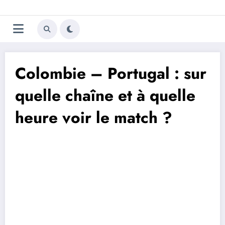
Aller
Trivela
L'actualité du football
au
contenu
portugais
Colombie – Portugal : sur
quelle chaîne et à quelle
heure voir le match ?