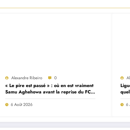
Alexandre Ribeiro
0
A
« Le pire est passé » : où en est vraiment
Ligu
Samu Aghehowa avant la reprise du FC
quel
Porto ?
mat
6 Août 2026
6 