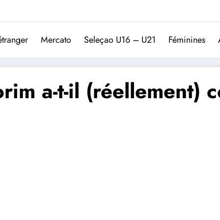
Trivela
L'actualité du football port
étranger
Mercato
Seleçao U16 – U21
Féminines
m a-t-il (réellement) 