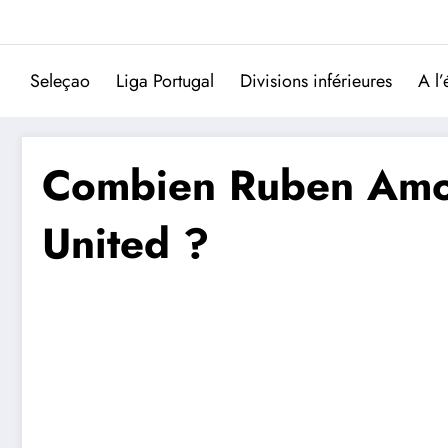
Aller
au
contenu
Seleçao
Liga Portugal
Divisions inférieures
A l’
Combien Ruben Amori
United ?