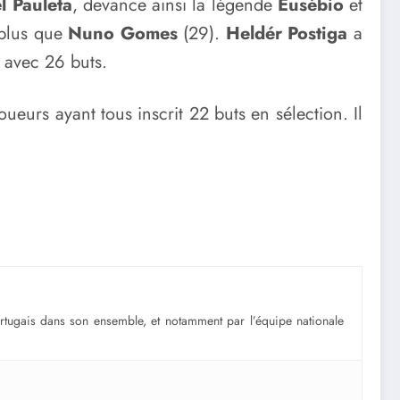
l Pauleta
, devance ainsi la légende
Eusébio
et
 plus que
Nuno Gomes
(29).
Heldér Postiga
a
 avec 26 buts.
ueurs ayant tous inscrit 22 buts en sélection. Il
portugais dans son ensemble, et notamment par l’équipe nationale