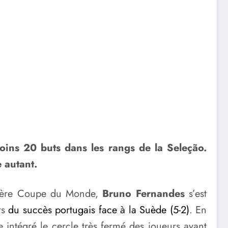
moins 20 buts dans les rangs de la Seleção.
 autant.
rnière Coupe du Monde,
Bruno Fernandes
s’est
rs
du succès portugais face à la Suède (5-2)
. En
e intégré le cercle très fermé des joueurs ayant