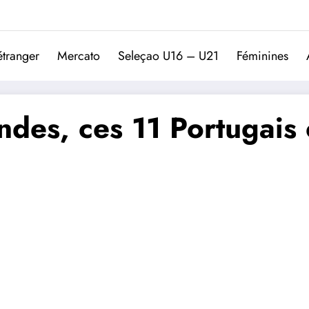
Trivela
L'actualité du football port
étranger
Mercato
Seleçao U16 – U21
Féminines
es, ces 11 Portugais 