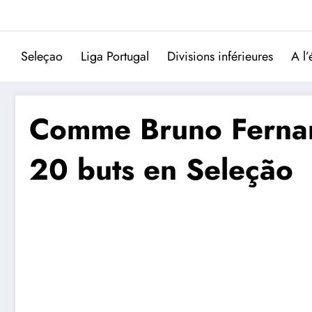
Aller
au
contenu
Seleçao
Liga Portugal
Divisions inférieures
A l’
Comme Bruno Fernand
20 buts en Seleção