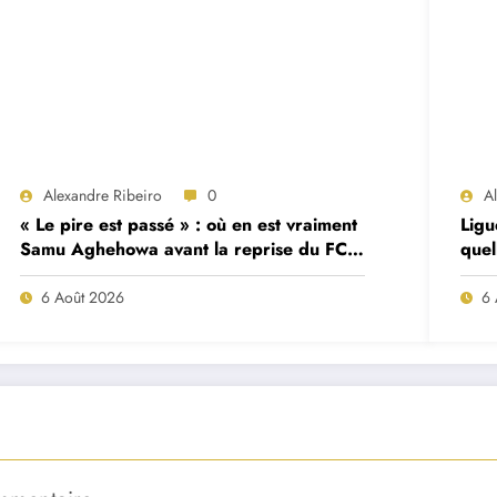
Alexandre Ribeiro
0
A
« Le pire est passé » : où en est vraiment
Ligu
Samu Aghehowa avant la reprise du FC
quel
Porto ?
mat
6 Août 2026
6 